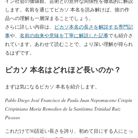
イン社会の価値観、芸術との意外な関係性を徹底的に解説
します。名前を通じてピカソ 本名を読み解けば、彼の作
品への理解も一層深まることでしょう。
さらに詳しい内容は、
ピカソ本名の長さを解説する専門記
事
や、
名前の由来や意味を丁寧に解説した記事
でも紹介さ
れています。あわせて読むことで、より深い理解が得られ
るはずです。
ピカソ 本名はどれほど長いのか？
まずは気になるピカソ 本名を紹介します。
Pablo Diego José Francisco de Paula Juan Nepomuceno Crispín
Crispiniano María Remedios de la Santísima Trinidad Ruiz
Picasso
これだけで30語近い長さを誇り、初めて目にする人にとっ