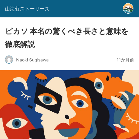
山海荘ストーリーズ
ピカソ 本名の驚くべき長さと意味を
徹底解説
Naoki Sugisawa
11か月前