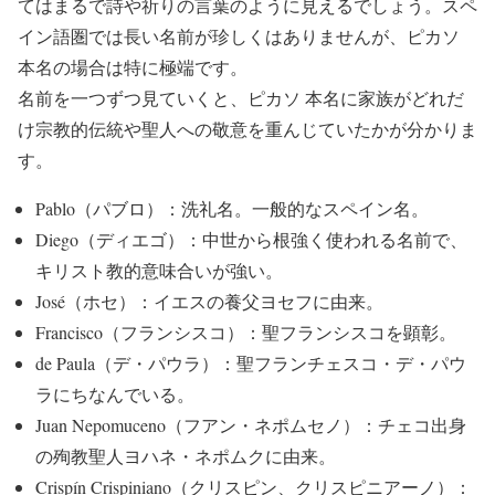
てはまるで詩や祈りの言葉のように見えるでしょう。スペ
イン語圏では長い名前が珍しくはありませんが、ピカソ
本名の場合は特に極端です。
名前を一つずつ見ていくと、ピカソ 本名に家族がどれだ
け宗教的伝統や聖人への敬意を重んじていたかが分かりま
す。
Pablo（パブロ）：洗礼名。一般的なスペイン名。
Diego（ディエゴ）：中世から根強く使われる名前で、
キリスト教的意味合いが強い。
José（ホセ）：イエスの養父ヨセフに由来。
Francisco（フランシスコ）：聖フランシスコを顕彰。
de Paula（デ・パウラ）：聖フランチェスコ・デ・パウ
ラにちなんでいる。
Juan Nepomuceno（フアン・ネポムセノ）：チェコ出身
の殉教聖人ヨハネ・ネポムクに由来。
Crispín Crispiniano（クリスピン、クリスピニアーノ）：