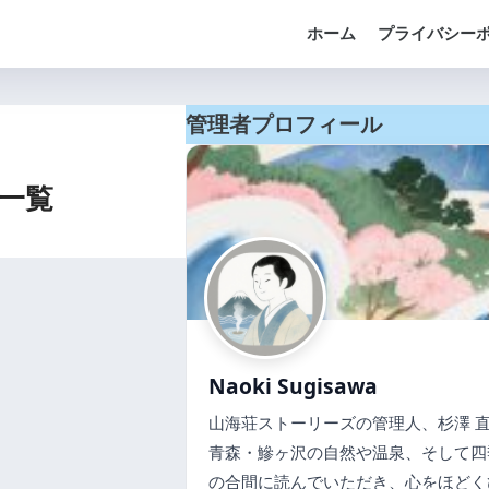
ホーム
プライバシー
管理者プロフィール
事一覧
Naoki Sugisawa
山海荘ストーリーズの管理人、杉澤 直
青森・鰺ヶ沢の自然や温泉、そして四
の合間に読んでいただき、心をほどく