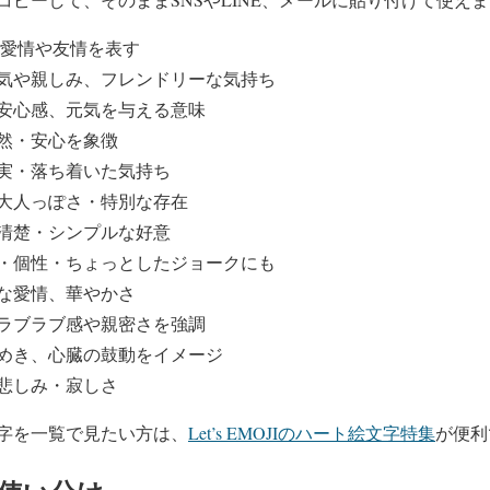
、愛情や友情を表す
気や親しみ、フレンドリーな気持ち
安心感、元気を与える意味
然・安心を象徴
実・落ち着いた気持ち
大人っぽさ・特別な存在
清楚・シンプルな好意
・個性・ちょっとしたジョークにも
な愛情、華やかさ
ラブラブ感や親密さを強調
めき、心臓の鼓動をイメージ
悲しみ・寂しさ
字を一覧で見たい方は、
Let’s EMOJIのハート絵文字特集
が便利